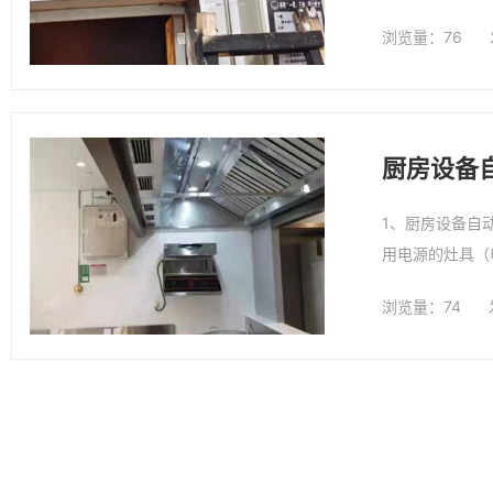
警，防止因动火
浏览量：76
厨房设备
1、厨房设备自
用电源的灶具（
制室。
浏览量：74