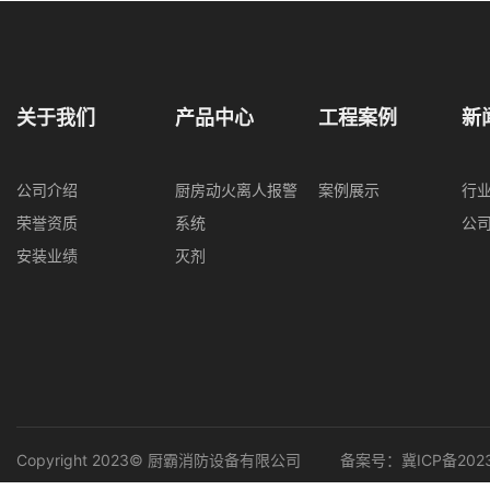
关于我们
产品中心
工程案例
新
公司介绍
厨房动火离人报警
案例展示
行
荣誉资质
系统
公
安装业绩
灭剂
Copyright 2023© 厨霸消防设备有限公司
备案号：
冀ICP备202