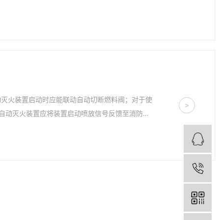
动灭火装置启动时应能联动自动切断燃料阀；对于使
>
自动灭火装置应将装置启动喷放信号反馈至消防控
Q
电