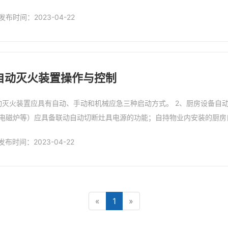
离人而引发的油锅着火、锅烧干、意外熄火等安全隐患事故发生。
发布时间：2023-04-22
自动灭火装置操作与控制
动灭火装置应具有自动、手动和机械应急三种启动方式。 2、厨房设备自
电磁炉等）应具备联动自动切断灶具电源的功能；自持物业内安装的厨房
发布时间：2023-04-22
«
1
»