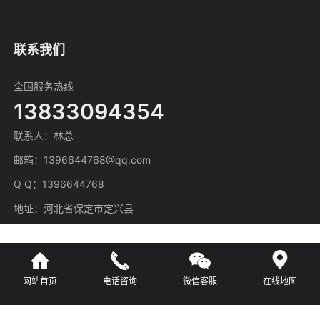
联系我们
全国服务热线
13833094354
联系人：林总
邮箱：1396644768@qq.com
Q Q：1396644768
地址：河北省保定市定兴县
网站首页
电话咨询
微信客服
在线地图
主营区域
广东
河北
湖南
江苏
江西