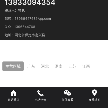
13833094354
联系人：林总
邮箱：1396644768@qq.com
微信号：
Q Q：1396644768
点击复制微信号
地址：河北省保定市定兴县
主营区域
广东
河北
湖南
江苏
江西
网站首页
电话咨询
微信客服
在线地图