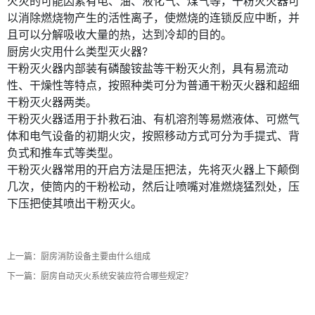
火灾的可能因素有电、油、液化气、煤气等，干粉灭火器可
以消除燃烧物产生的活性离子，使燃烧的连锁反应中断，并
且可以分解吸收大量的热，达到冷却的目的。
厨房火灾用什么类型灭火器?
干粉灭火器内部装有磷酸铵盐等干粉灭火剂，具有易流动
性、干燥性等特点，按照种类可分为普通干粉灭火器和超细
干粉灭火器两类。
干粉灭火器适用于扑救石油、有机溶剂等易燃液体、可燃气
体和电气设备的初期火灾，按照移动方式可分为手提式、背
负式和推车式等类型。
干粉灭火器常用的开启方法是压把法，先将灭火器上下颠倒
几次，使筒内的干粉松动，然后让喷嘴对准燃烧猛烈处，压
下压把使其喷出干粉灭火。
微信号：
点击复制微信号
上一篇：
厨房消防设备主要由什么组成
下一篇：
厨房自动灭火系统安装应符合哪些规定？