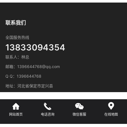
联系我们
全国服务热线
13833094354
联系人：林总
邮箱：1396644768@qq.com
Q Q：1396644768
地址：河北省保定市定兴县
网站首页
电话咨询
微信客服
在线地图
主营区域
广东
河北
湖南
江苏
江西